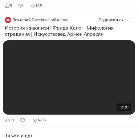
5
185
Лекторий Dостоевский
4 года
Подписаться
История живописи | Фрида Кало – Мифология
страдания | Искусствовед Армен Апресян
12:20
13
1436
Также ищут