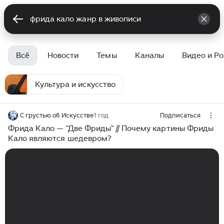
Всё
Новости
Темы
Каналы
Видео и Р
Культура и искусство
С грустью об Искусстве
1 год
Подписаться
Фрида Кало — "Две Фриды" // Почему картины Фриды
Кало являются шедевром?