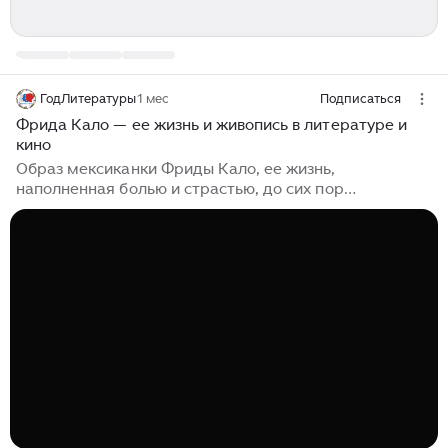
ГодЛитературы
1 мес
Подписаться
Фрида Кало — ее жизнь и живопись в литературе и
кино
Образ мексиканки Фриды Кало, ее жизнь,
наполненная болью и страстью, до сих пор
вдохновляют режиссеров и писателей, — да и сама
сеньора Фрида мастерски владела не только кистью,
но и пером Текст: ГодЛитературы.РФ Фрида Кало де
Ривера, крещеная как Магдалена Кармен Фрида
Кало Кальдерон (1907-1954), знаменитая
мексиканская художница, известная своими
автопортретами, в которых переплелись личная
трагедия, сюрреализм и мексиканский фольклор,
родилась 6 июля 1907 года. В шесть лет переболела
полиомиелитом,...