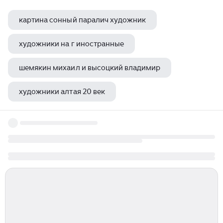
картина сонный паралич художник
художники на г иностранные
шемякин михаил и высоцкий владимир
художники алтая 20 век
красные дома марк шагал