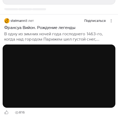
stelmann
8 лет
Подписаться
Франсуа Вийон. Рождение легенды
В одну из зимних ночей года господнего 1463-го,
когда над городом Парижем шел густой снег,
закрывающий хлопьями темное звездное небо, из
таверны вышел человек. Вышел в темную зимнюю
ночь, чтобы больше не вернуться. Никогда. Узкая
полоска света, пробивающаяся из проема
полузакрытой двери ночной таверны, легла на только
что выпавший снег, затекая в отпечатки сапог
незнакомца. Эта полоска света от каминного огня
была последним свидетелем существования того,
которого знают сегодня под именем Франсуа Вийон...
816