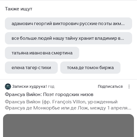
Также ищут
адамович георгий викторович русские поэты акмеисты
все больше людей нашу тайну хранит владимир вишневский
татьяна ивановна смертина
елена тагер стихи
тома де томон биржа
Записки худрука
1 год
Подписаться
Франсуа Вийон: Поэт городских низов
Франсуа Вийон (фр. François Villon, урожденный
Франсуа де Монкорбье или де Лож, между 1 апреля
1431 и 19 апреля 1432, Париж — после 1463, но не
позднее 1491) — одна из самых значительных и
загадочных фигур во французской литературе,
первый лирик позднего Средневековья. Его бурная