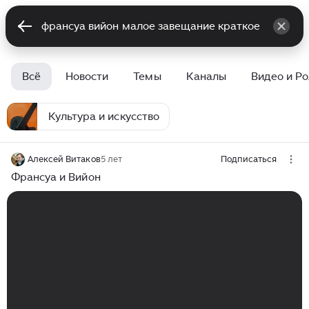
Всё
Новости
Темы
Каналы
Видео и Р
Культура и искусство
Алексей Витаков
5 лет
Подписаться
Франсуа и Вийон