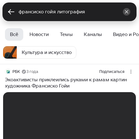
Всё
Новости
Темы
Каналы
Видео и Р
Культура и искусство
РБК
3 года
Подписаться
Экоактивисты приклеились руками к рамам картин
художника Франсиско Гойи