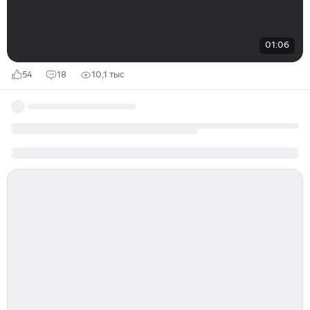
01:06
54
18
10,1 тыс