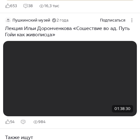
653
38
16,3 тыс
Пушкинский музей
2 года
Подписаться
Лекция Ильи Доронченкова «Сошествие во ад. Путь
Гойи как живописца»
01:38:30
54
984
Также ищут