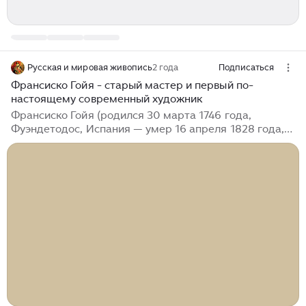
Русская и мировая живопись
2 года
Подписаться
Франсиско Гойя - старый мастер и первый по-
настоящему современный художник
Франсиско Гойя (родился 30 марта 1746 года,
Фуэндетодос, Испания — умер 16 апреля 1828 года,
Бордо, Франция) - испанский художник, чьи картины,
рисунки и гравюры отражали современные
исторические потрясения и оказали влияние на
выдающихся художников 19-го и 20-го веков. Гойя
занимает уникальное положение в истории западного
искусства, и его часто называют как старым
мастером, так и первым по-настоящему
современным художником. Его искусство воплощает
романтический акцент на субъективности,
воображении и эмоциях, которые наиболее ярко
проявились в его гравюрах и более поздних частных
картинах...