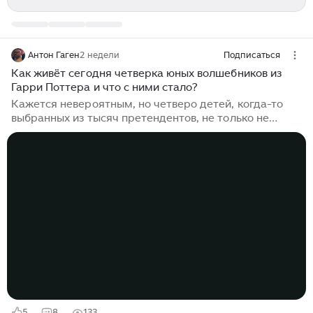
Антон Гаген
2 недели
Подписаться
Как живёт сегодня четверка юных волшебников из
Гарри Поттера и что с ними стало?
Кажется невероятным, но четверо детей, когда-то
выбранных из тысяч претендентов, не только не
исчезли с радаров, но и стали одними из самых
узнаваемых лиц планеты. Больше $270 миллионов
совокупного состояния, десятки объектов
недвижимости по обе стороны океана, сотни новых
ролей, театральных сцен и музыкальных альбомов, и
всё это после одной-единственной франшизы. Однако
за блеском красных дорожек и громкими
заголовками скрываются годы борьбы со
стереотипами, попытки сбежать от «проклятия одной
роли», ранний алкоголизм и мучительные поиски
собственного пути...
5
8
133