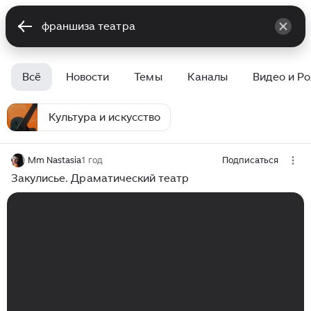
Всё
Новости
Темы
Каналы
Видео и Р
Культура и искусство
Mm Nastasia
1 год
Подписаться
Закулисье. Драматический театр