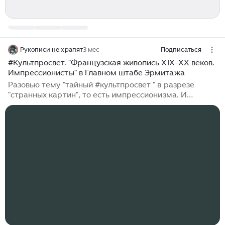
Рукописи не храпят
3 мес
Подписаться
#Культпросвет. "Французская живопись XIX–XX веков.
Импрессионисты" в Главном штабе Эрмитажа
Разовью тему "тайный #культпросвет " в разрезе
"странных картин", то есть импрессионизма. И
вообще, это пост за который мне очень стыдно перед
Майей, потому что у меня напрочь вылетело из
головы предложить ей сходить в Главный штаб
Эрмитажа 🤦‍♀️🤦‍♀️🤦‍♀️ Начнём с того, что сам по себе
Главный штаб уже шедевр. Вы сразу попадаете в
просторный зал со стеклянным потолком — атриум
Главного штаба. Закрытый куполом двор-колодец.
Естественный свет, падающий сверху, создаёт
атмосферу античного театра. Там часто проходят
лекции и даже небольшие концерты...