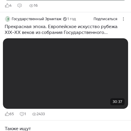
4
16
Государственный Эрмитаж
1 год
Подписаться
Прекрасная эпоха. Европейское искусство рубежа
XIX–XX веков из собрания Государственного
Эрмитажа | Центр «Эрмитаж-Казань»
30:37
65
1
2433
Также ищут