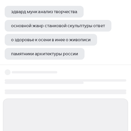
эдвард мунк анализ творчества
основной жанр станковой скульптуры ответ
о здоровье к осени в инее о живописи
памятники архитектуры россии
пловдивский античный театр пловдив