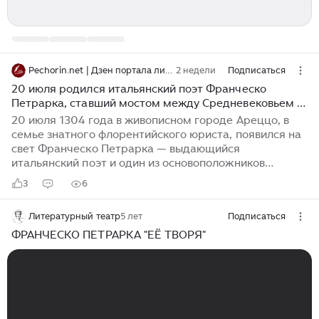
Pechorin.net | Дзен портала литературных возможностей
2 недели
Подписаться
20 июля родился итальянский поэт Франческо
Петрарка, ставший мостом между Средневековьем и
эпохой Возрождения
20 июля 1304 года в живописном городе Ареццо, в
семье знатного флорентийского юриста, появился на
свет Франческо Петрарка — выдающийся
итальянский поэт и один из основоположников
гуманизма, чье творчество стало символом перехода
3
6
от Средневековья к эпохе Возрождения. Весной 1341
года, в самом сердце Рима, у церкви Святой Марии
Литературный театр
5 лет
Подписаться
«Жертвенник Небесный» на вершине Капитолийского
холма, он был увенчан лавровым венком за поэму
ФРАНЧЕСКО ПЕТРАРКА "ЕЁ ТВОРЯ"
«Африка». Этот момент стал знаковым не только для
него, но и для всей европейской культуры. Петрарка
вырос в семье, где его отец, юрист, мечтал о том,
чтобы сын продолжил его дело...