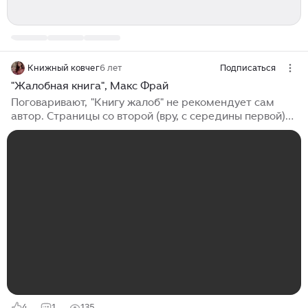
Книжный ковчег
6 лет
Подписаться
"Жалобная книга", Макс Фрай
Поговаривают, "Книгу жалоб" не рекомендует сам
автор. Страницы со второй (вру, с середины первой)
становится ясно, почему. Opus magnum вышел
фантастически интересным сюжетным решением и
совершенно невыносимым чтивом. ⠀ История пойдёт,
как это всегда и бывает, о чудесах в условиях
привычной бытовухи, меж серых многоэтажек и
опаздывающих электричек. В роли чудес на сей раз
накхи - особый сорт людей, который сторожит
всякого своего брата человеческого в момент
отчаяния, когда приходится жаловаться на судьбу и
сетовать, что жизнь так несправедлива...
4
1
135