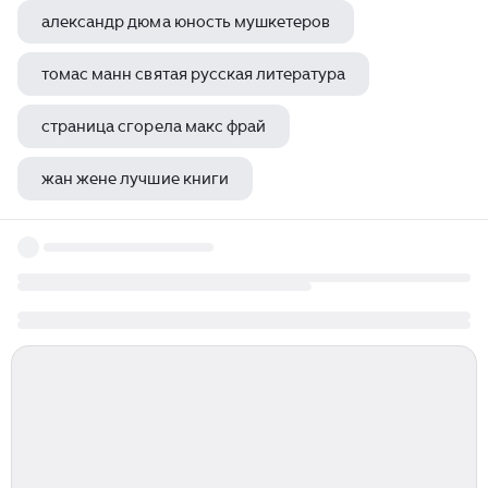
александр дюма юность мушкетеров
томас манн святая русская литература
страница сгорела макс фрай
жан жене лучшие книги
стивен кинг честная рассрочка