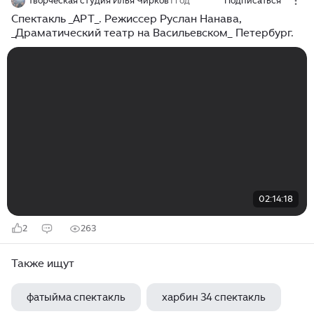
Творческая студия Илья Чирков
1 год
Подписаться
Спектакль _АРТ_. Режиссер Руслан Нанава,
_Драматический театр на Васильевском_ Петербург.
02:14:18
2
263
Также ищут
фатыйма спектакль
харбин 34 спектакль