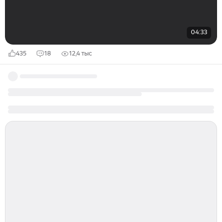
04:33
435
18
12,4 тыс