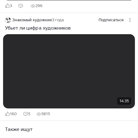
3
296
Знакомый художник
3 года
Подписаться
Убьет ли цифра художников
14:35
160
5
5815
Также ищут