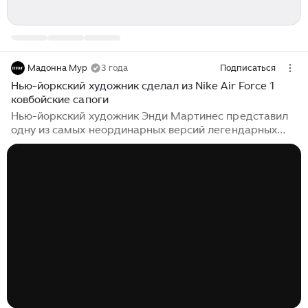
Мадонна Мур
3 года
Подписаться
Нью-йоркский художник сделал из Nike Air Force 1
ковбойские сапоги
Нью-йоркский художник Энди Мартинес представил
одну из самых неординарных версий легендарных
кроссовок Nike Air Force 1, превратив их в ковбойские
сапоги. Первый подобный гибрид художник,
выросший в латиноамериканском районе Манхэттена
Вашингтон-Хайтс, создал еще несколько лет назад,
но недавно на него обратили внимание СМИ.
Мартинес добавляет к классическим кроссовкам,
появившимся более 40 лет назад, голенище от еще
более культовой обуви...