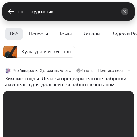
Всё
Новости
Темы
Каналы
Видео и Р
Культура и искусство
Pro Акварель. Художник Алексей Харитонов
4 года
Подписаться
Зимние этюды. Делаем предварительные наброски
акварелью для дальнейшей работы в большом
формате