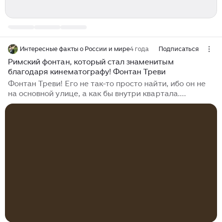
Интересные факты о России и мире
4 года
Подписаться
Римский фонтан, который стал знаменитым
благодаря кинематографу! Фонтан Треви
Фонтан Треви! Его не так-то просто найти, ибо он не
на основной улице, а как бы внутри квартала.
Находится он на пересечении трех улиц, отсюда и
идет его название - Tre via. По другой версии,
источник с водой, который дал воду Риму,
страдающему от ее нехватки в древние времена,
подсказала девушка по имени Тривия. Сначала в
конкурсе на строительство фонтана победил
Алессандро Галилей, но так как он был родом из
Флоренции, проект после возмущения жителей
отдали римлянину Сальви. Причем, спроектировав
фонтан Сальви не дожил 11 лет до завершения своего
творения (всего фонтан строили около 30 лет)...