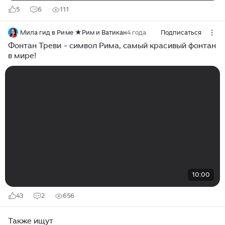
5
6
111
Мила гид в Риме ★Рим и Ватикан
4 года
Подписаться
Фонтан Треви - символ Рима, самый красивый фонтан
в мире!
10:00
43
2
656
Также ищут