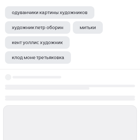
одуванчики картины художников
художник петр оборин
митьки
кент уоллис художник
клод моне третьяковка