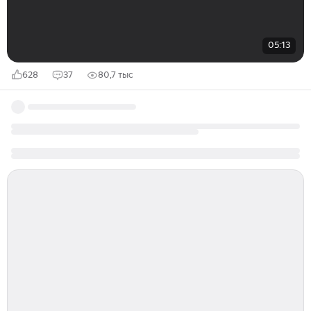
05:13
628
37
80,7 тыс