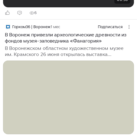
6
Горком36 | Воронеж
1 мес
Подписаться
В Воронеж привезли археологические древности из
фондов музея-заповедника «Фанагория»
В Воронежском областном художественном музее
им. Крамского 26 июня открылась выставка
«Археологические древности юга России» (0+).
Воронежцы могут увидеть уникальные древние
экспонаты, которые археологи нашли на месте
Фанагории – крупнейшего античного города, который
был основан древними греками на Таманском
полуострове и просуществовал более 1500 лет. Все
находки – из фондов Государственного музея-
заповедника «Фанагория», открывшегося в
Краснодарском крае в 2014 году. О самых
интересных экспонатах выставки нам рассказала
главный хранитель фондов музея-заповедника
«Фанагория» Мария Чашук...