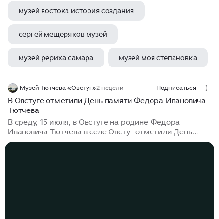
музей востока история создания
сергей мещеряков музей
музей рериха самара
музей моя степановка
Музей Тютчева «Овстуг»
2 недели
Подписаться
В Овстуге отметили День памяти Федора Ивановича
Тютчева
В среду, 15 июля, в Овстуге на родине Федора
Ивановича Тютчева в селе Овстуг отметили День
памяти поэта. В этом году он был полностью
посвящен сохранению наследия поэта. Фонды музея-
заповедника Ф. И. Тютчева «Овстуг» пополнились
предметами из тютчевского дома в Армянском
переулке в Москве. В этот день в музей-заповедник
приехали почетные гости – председатель
Общероссийского общественного
благотворительного фонда «Российский детский