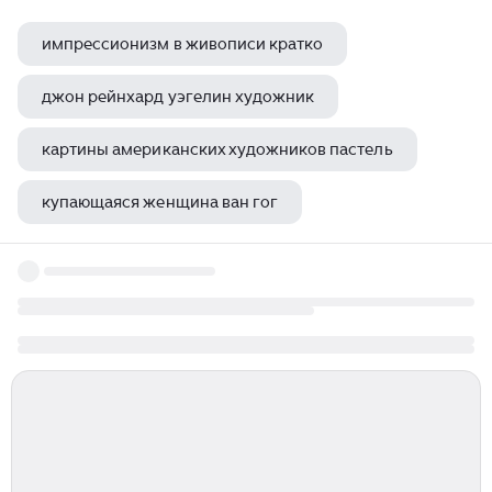
импрессионизм в живописи кратко
джон рейнхард уэгелин художник
картины американских художников пастель
купающаяся женщина ван гог
художник александр шевченко малоярославец