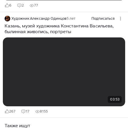
6
2
77
Художник Александр Одинцов
5 лет
Подписаться
Казань, музей художника Константина Васильева,
былинная живопись, портреты
03:53
267
17
8155
Также ищут