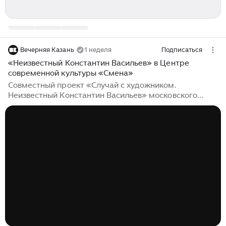
Вечерняя Казань
1 неделя
Подписаться
«Неизвестный Константин Васильев» в Центре
современной культуры «Смена»
Совместный проект «Случай с художником.
Неизвестный Константин Васильев» московского
Центра Вознесенского и казанского ЦСК «Смена»
предлагает новый и даже неожиданный взгляд на
творчество мастера. Он продолжает масштабный
проект-экспедицию «Другая Оттепель», цель
которого – произвести ревизию оттепельной культуры
в регионах России. Работы Константина Васильева
знакомы даже тем, кто не слышал (или ненароком
забыл) его имя. В СССР дважды выпускались серии
открыток с репродукциями его картин,
посвященных...