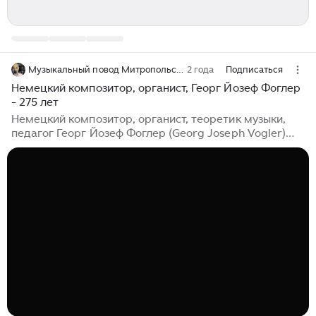
Музыкальный повод Митропольского
2 года
Подписаться
Немецкий композитор, органист, Георг Йозеф Фоглер
- 275 лет
Немецкий композитор, органист, теоретик музыки,
педагог Георг Йозеф Фоглер (Georg Joseph Vogler)
родился в Вюрцбурге 15 июня 1749 года, т.е. 275 лет
назад. Сын скрипичного мастера, учился в иезуитской
школе, уже в десятилетнем возрасте хорошо играл на
органе, скрипке и других инструментах. Музыке он
учился в Болонье, а затем в Падуе. В Риме Фоглер
принял сан священника и вступил в Аркадскую
академию – содружество писателей и музыкантов. В
1775 он обосновался в Мангейме, был назначен
священником и вторым капельмейстером при дворе
баварского курфюрста Карла Теодора, открыл
музыкальную школу...