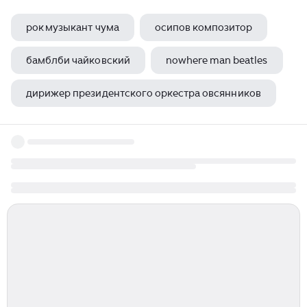
рок музыкант чума
осипов композитор
бамблби чайковский
nowhere man beatles
дирижер президентского оркестра овсянников