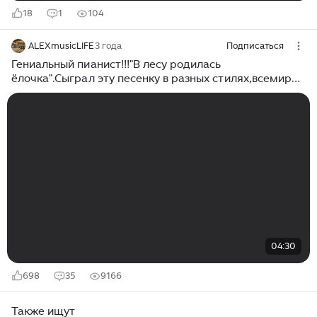
18
1
104
ALEXmusicLIFE
3 года
Подписаться
Гениальный пианист!!!"В лесу родилась
ёлочка".Сыграл эту песенку в разных стилях,всемирно
известных композиторов!!!
04:30
698
35
9166
Также ищут