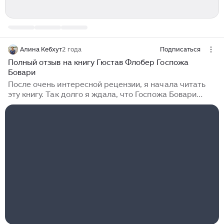
Алина Кебхут
2 года
Подписаться
Полный отзыв на книгу Гюстав Флобер Госпожа
Бовари
После очень интересной рецензии, я начала читать
эту книгу. Так долго я ждала, что Госпожа Бовари
начнет изменять своему мужу, я уже отчаялась,
думала, этот момент не наступит. И вот
долгожданный момент настал. Никакой пошлости,
никаких описаний любви, всё достаточно кратко и
ясно само собой. Первая половина книги оказалась
довольно-таки скучновата. Я устала читать о
переживаниях, о томлении, о какой-то бытовой жизни
Эммы. Я ждала чувств, страсти в книге, ждала чего-
то яркого и интересного, но, к сожалению так и не
дождалась в первой половине книге...