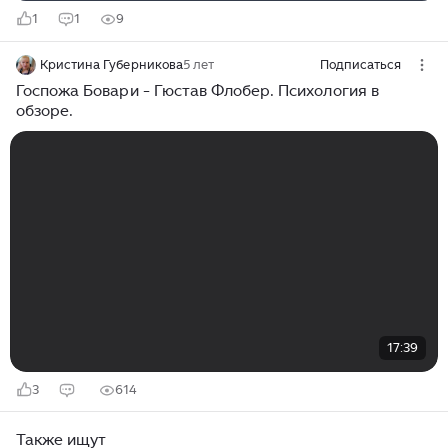
1
1
9
Кристина Губерникова
5 лет
Подписаться
Госпожа Бовари - Гюстав Флобер. Психология в
обзоре.
17:39
3
614
Также ищут