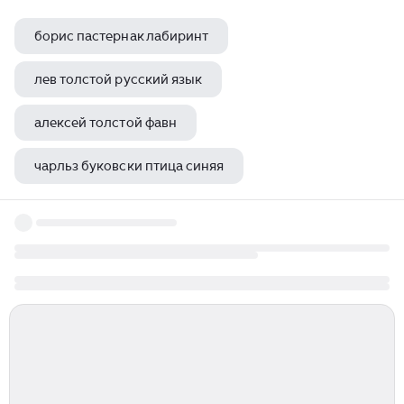
борис пастернак лабиринт
лев толстой русский язык
алексей толстой фавн
чарльз буковски птица синяя
константин паустовский золотой линь