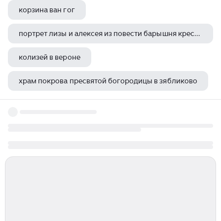
корзина ван гог
портрет лизы и алексея из повести барышня крестьянка
колизей в вероне
храм покрова пресвятой богородицы в зябликово
пантеон рим чертежи