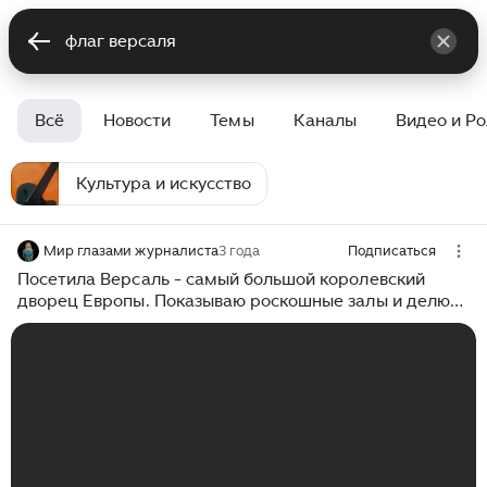
Всё
Новости
Темы
Каналы
Видео и Р
Культура и искусство
Мир глазами журналиста
3 года
Подписаться
Посетила Версаль - самый большой королевский
дворец Европы. Показываю роскошные залы и делюсь
советами