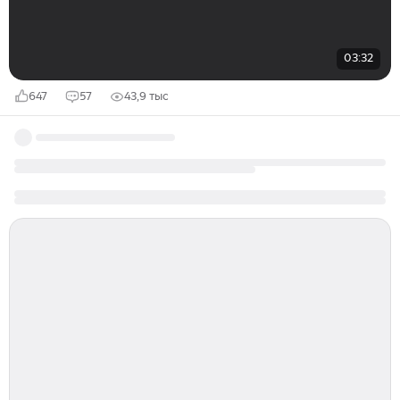
03:32
647
57
43,9 тыс