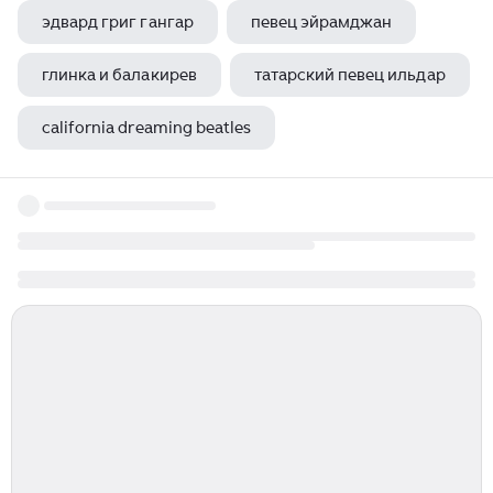
эдвард григ гангар
певец эйрамджан
глинка и балакирев
татарский певец ильдар
california dreaming beatles