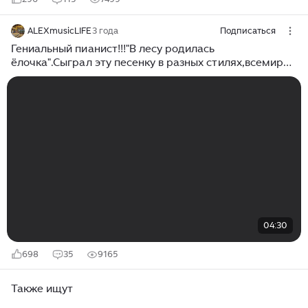
ALEXmusicLIFE
3 года
Подписаться
Гениальный пианист!!!"В лесу родилась
ёлочка".Сыграл эту песенку в разных стилях,всемирно
известных композиторов!!!
04:30
698
35
9165
Также ищут