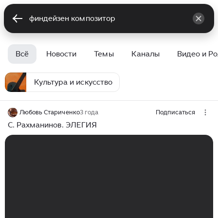
Всё
Новости
Темы
Каналы
Видео и Р
Культура и искусство
Любовь Стариченко
3 года
Подписаться
С. Рахманинов. ЭЛЕГИЯ