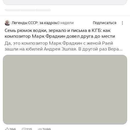
Легенды СССР: за кадром
3 недели
Подписаться
Семь рюмок водки, зеркало и письма в КГБ: как
композитор Марк Фрадкин довел друга до мести
Да, это композитор Марк Фрадкин с женой Раей
зашли на юбилей Андрея Эшпая. В другой раз Вера
Дербенева — жена поэта-песенника Леонида
Дербенева — встретила Раю в комиссионном
мебельном магазине. Вера выбрала...
296
115
7499