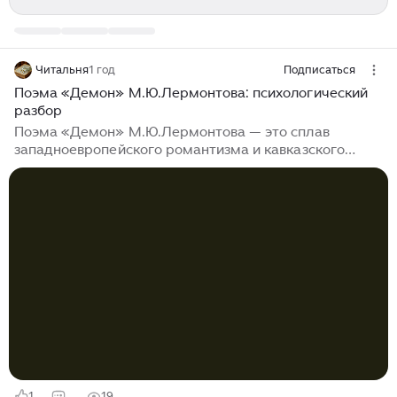
Читальня
1 год
Подписаться
Поэма «Демон» М.Ю.Лермонтова: психологический
разбор
Поэма «Демон» М.Ю.Лермонтова — это сплав
западноевропейского романтизма и кавказского
колорита, пропущенный через призму личных
переживаний поэта. Образ Демона стал символом
вечного бунта, тоски по идеалу и трагедии
одиночества, что обеспечило поэме место среди
шедевров мировой литературы. Психологический
разбор персонажей Демон: вечный изгнанник между
бунтом и тоской Защитные механизмы:
Экзистенциальный кризис: Тамара: жертва
романтического искушения Тамара изначально
воплощает христианский идеал: молитва, смирение,
вера...
1
19