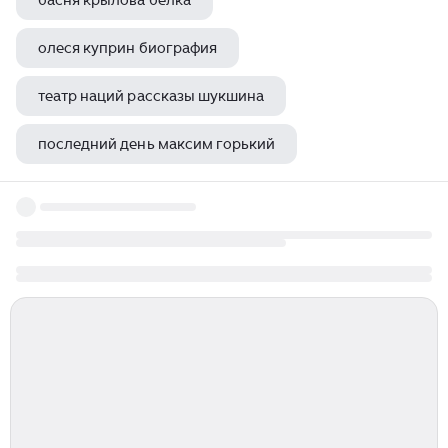
басня крылова белка
олеся куприн биография
театр наций рассказы шукшина
последний день максим горький
сказки гримм сказки гауфа