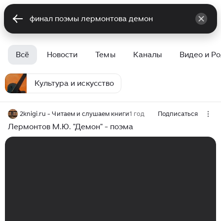
Всё
Новости
Темы
Каналы
Видео и Р
Культура и искусство
2knigi.ru - Читаем и слушаем книги
1 год
Подписаться
Лермонтов М.Ю. "Демон" - поэма