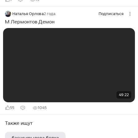
Наталья Орлова
2 года
Подписаться
М Лермонтов Демон
49:22
55
1045
Также ищут