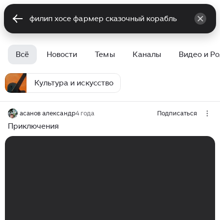
Всё
Новости
Темы
Каналы
Видео и Р
Культура и искусство
асанов александр
4 года
Подписаться
Приключения