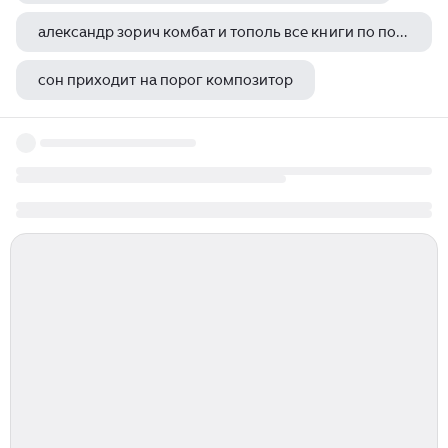
александр зорич комбат и тополь все книги по порядку
сон приходит на порог композитор
публий овидий назон