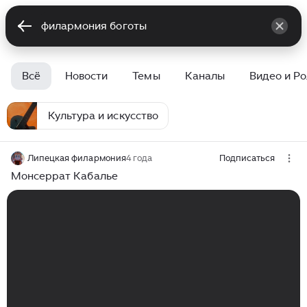
Всё
Новости
Темы
Каналы
Видео и Р
Культура и искусство
Липецкая филармония
4 года
Подписаться
Монсеррат Кабалье