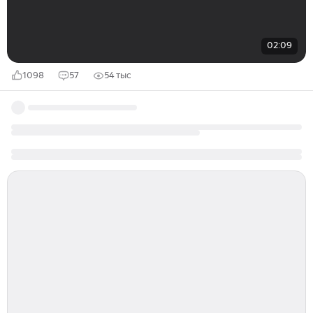
02:09
1098
57
54 тыс