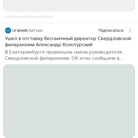
Uralweb.ru
5 мес
Подписаться
Ушел в отставку бессменный директор Свердловской
филармонии Александр Колотурский
В Екатеринбурге произошла смена руководителя
Свердловской филармонии. Об этом сообщили в
департаменте информационной политики
Свердловской области. Свой пост покидает
Александр Колотурский, возглавляющий
Свердловскую филармонию с 1989 года. Новым
директором станет Рустем Хасанов. Распоряжение о
его назначении подписал губернатор Свердловской
области Денис Паслер. Александр Николаевич
Колотурский отметит в этом году свой 80-летний
юбилей. Рустем Талгатович Хасанов является
выпускником Казанской консерватории...