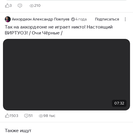
3
210
Аккордеон Александр Поелуев
4 года
Подписаться
Так на аккордеоне не играет никто! Настоящий
ВИРТУОЗ! / Очи Чёрные /
07:32
1503
51
98 тыс
Также ищут