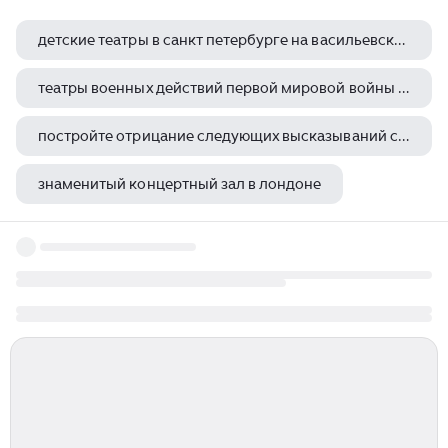
детские театры в санкт петербурге на васильевском острове
театры военных действий первой мировой войны 1914 1918 гг
постройте отрицание следующих высказываний сегодня в театре идет опера евгений онегин и так далее
знаменитый концертный зал в лондоне
симфонический оркестр хаяо миядзаки самара