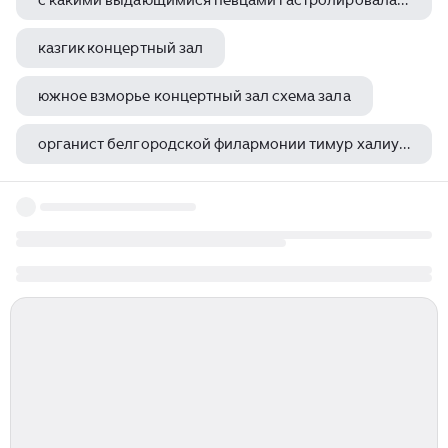
с какими выдающимися певцами гастролировала и выступала елена образцова в лучших театрах мира
казгик концертный зал
южное взморье концертный зал схема зала
органист белгородской филармонии тимур халиуллин
мерч уральской биеннале