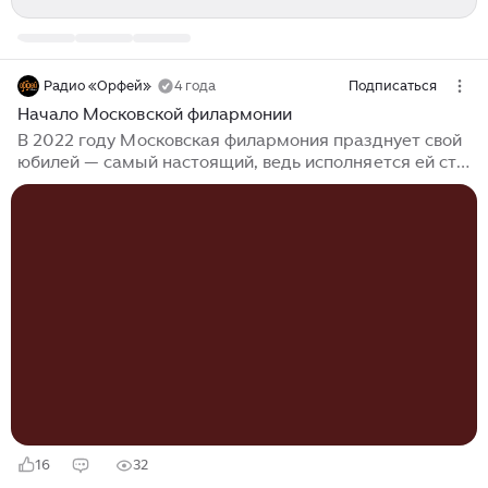
Радио «Орфей»
4 года
Подписаться
Начало Московской филармонии
В 2022 году Московская филармония празднует свой
юбилей — самый настоящий, ведь исполняется ей сто
лет, а, если верить уважаемому Владимиру
Ивановичу Далю и его Толковому словарю живого
великорусского языка, «юбилей — это торжество
по поводу протекшего пятидесятилетия, столетия,
тысячелетия». Пятьдесят филармония отметила
в 1972 году, до тысячелетия, надеемся, доживут наши
далекие потомки, а столетие предстоит пережить
и осмыслить нам, живущим здесь и сейчас. Сто лет
для человека — срок огромный, да и для истории
заметный...
16
32