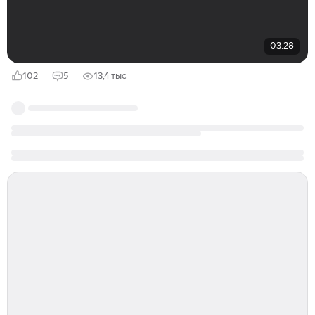
03:28
102
5
13,4 тыс