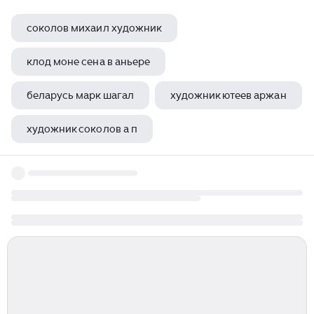
соколов михаил художник
клод моне сена в аньере
беларусь марк шагал
художник ютеев аржан
художник соколов а п