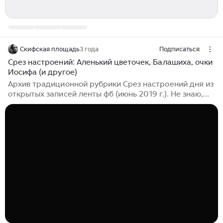
Скифская площадь
3 года
Подписаться
Срез настроений: Аленький цветочек, Балашиха, очки
Иосифа (и другое)
Архив традиционной рубрики Срез настроений дня из
открытых записей ленты фб (июнь 2019 г.). Не знаю,
как называется картина в оригинале, но я бы ее
назвал "Аленький цветочек. Перезагрузка". ***
Татьяна Мэй: Есть где-то мир, исполненный чудес:
Там лысый Пушкин внуков водит в лес, Пузатый
Лермонтов пускает грог по кругу... А господа
Мартынов и Дантес Из пистолетов лупят друг по
другу. Говорят, Григорий Остер лет в семнадцать
написал. *** Evgeniya Vigandt: Оказывается,
Третьяков запрещал пускать в...