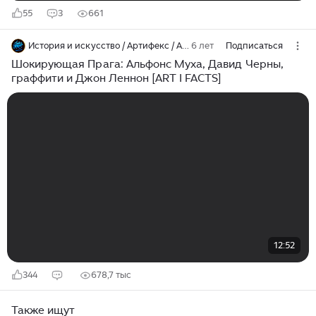
55
3
661
История и искусство / Артифекс / ARTIFEX.RU
6 лет
Подписаться
Шокирующая Прага: Альфонс Муха, Давид Черны,
граффити и Джон Леннон [ART I FACTS]
12:52
344
678,7 тыс
Также ищут