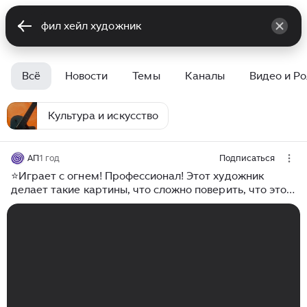
Всё
Новости
Темы
Каналы
Видео и Р
Культура и искусство
АП
1 год
Подписаться
⭐Играет с огнем! Профессионал! Этот художник
делает такие картины, что сложно поверить, что это
реальность. Настолько зрелищно и красиво!