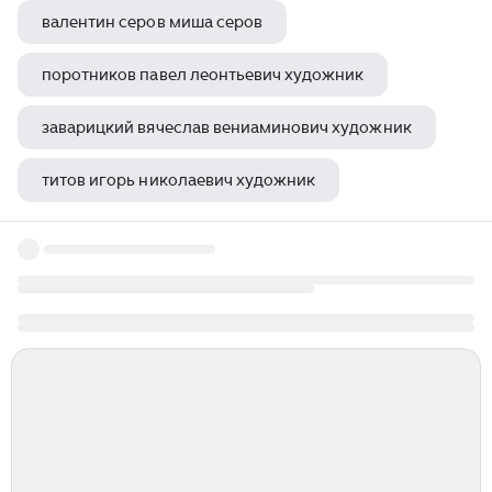
валентин серов миша серов
поротников павел леонтьевич художник
заварицкий вячеслав вениаминович художник
титов игорь николаевич художник
теляковский евгений григорьевич художник