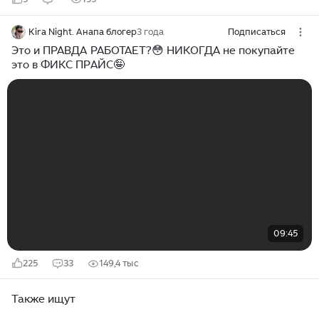
Kira Night. Анапа блогер
3 года
Подписаться
Это и ПРАВДА РАБОТАЕТ?😳 НИКОГДА не покупайте
это в ФИКС ПРАЙС🤪
09:45
225
33
149,4 тыс
Также ищут