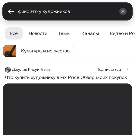
Всё
Новости
Темы
Каналы
Видео и Р
Культура и искусство
Джулия Рисуй!
5 лет
Подписаться
Что купить художнику в Fix Price Обзор моих покупок