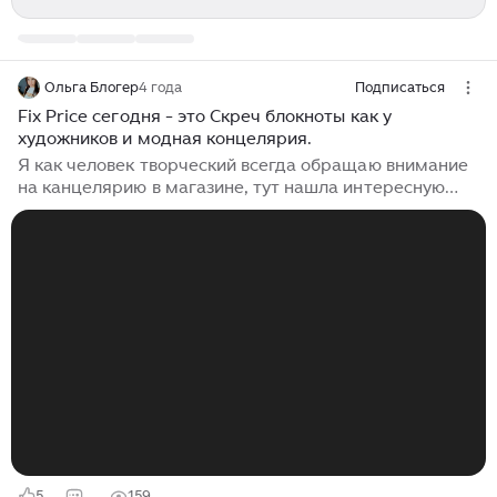
Ольга Блогер
4 года
Подписаться
Fix Price сегодня - это Скреч блокноты как у
художников и модная концелярия.
Я как человек творческий всегда обращаю внимание
на канцелярию в магазине, тут нашла интересную
для детей и взрослых. Все фотографии сделаны лично
автором с любовью для вас дорогие читатели и
подписчики. Набор гелевых ручек за 249р мне
кажется очень выгодно, их там 30шт. Получается что
стоимость одной выходит всего 8 рублей и 30 копеек.
Красивые стерки помогут привлечь к рисованию.
Красивые и модные блокноты и тетради, раньше
помню канцелярию продавали только в специальном
магазине, а сейчас её много везде и ассортимент
стал интереснее...
5
159