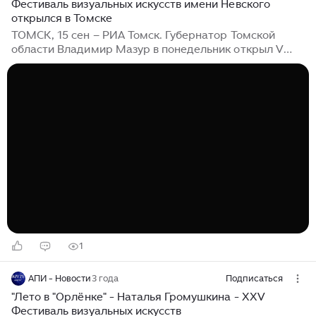
Фестиваль визуальных искусств имени Невского
открылся в Томске
ТОМСК, 15 сен – РИА Томск. Губернатор Томской
области Владимир Мазур в понедельник открыл V
Международный фестиваль визуальных искусств
имени Александра Невского; тема мероприятия этого
года – 80-летие Победы, Год защитника Отечества,
защитники и герои России всех времен, сообщает
пресс-служба обладминистрации. Ранее сообщалось,
что в Томске в сентябре пройдет Международный
фестиваль визуальных искусств имени Александра
Невского, который объединит детский кинофестиваль
"Бронзовый витязь" и фестиваль томского колледжа
искусств и культуры...
1
АПИ - Новости
3 года
Подписаться
"Лето в "Орлёнке" - Наталья Громушкина - XXV
Фестиваль визуальных искусств