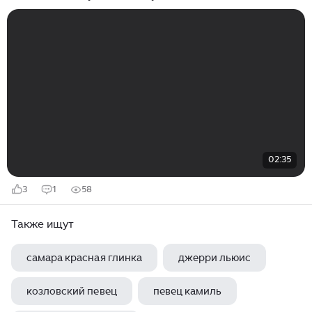
02:35
3
1
58
Также ищут
самара красная глинка
джерри льюис
козловский певец
певец камиль