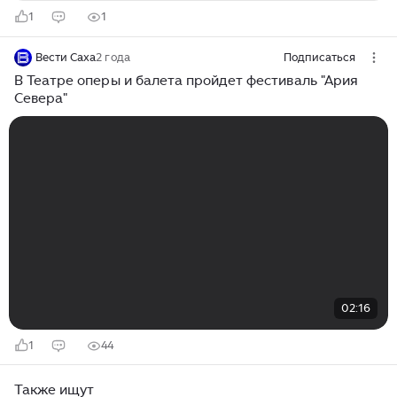
1
1
Вести Саха
2 года
Подписаться
В Театре оперы и балета пройдет фестиваль "Ария
Севера"
02:16
1
44
Также ищут