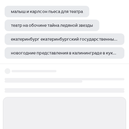
малыш и карлсон пьеса для театра
театр на обочине тайна ледяной звезды
екатеринбург екатеринбургский государственный академический театр оперы и балета
новогодние представления в калининграде в кукольный театр
олег куликов пермский театр оперы и балета