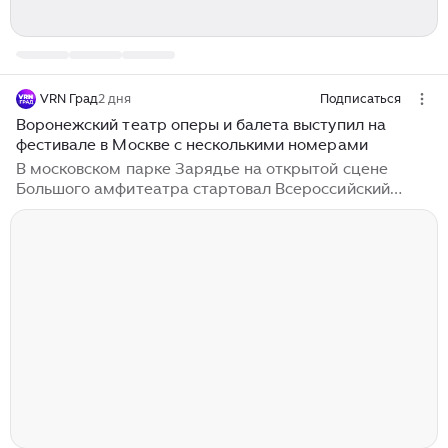
VRN Град
2 дня
Подписаться
Воронежский театр оперы и балета выступил на
фестивале в Москве с несколькими номерами
В московском парке Зарядье на открытой сцене
Большого амфитеатра стартовал Всероссийский
фестиваль «Россия-Театр-Общество», посвящённый
150-летию Союза театральных деятелей, где
Воронежский театр оперы и балета стал
единственным коллективом, представившим сразу
несколько разноплановых хореографических
фрагментов из классических балетов. Председатель
СТД Владимир Машков открыл девятидневный
марафон, пригласив зрителей стать «третьим
создателем спектакля» по слову Станиславского, а
артисты из Воронежа...