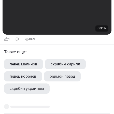
00:32
1
869
Также ищут
певец малинов
скрябин кирилл
певец коренев
реймон певец
скрябин украинцы