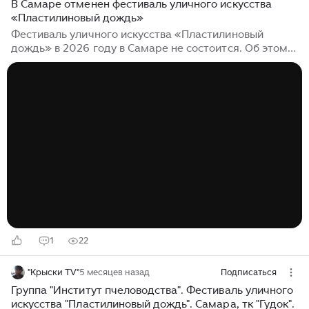
В Самаре отменен фестиваль уличного искусства
«Пластилиновый дождь»
Фестиваль уличного искусства «Пластилиновый
дождь» в 2026 году в Самаре не состоится. Об этом
сообщили его организаторы. «Этот год мы
пропустим, а потом (надеемся) проведем с новыми
силами»,— говорится в сообщении. Причины отмены
фестиваля не называются. Организаторы проекта
добавили, что в 2026 году у них «получился очень
плотный график гастролей и выступлений» и что
поклонники могут увидеть артистов на площадках
других городов...
1
22
"Крыски TV"
5 месяцев назад
Подписаться
Группа "Институт пчеловодства". Фестиваль уличного
искусства "Пластилиновый дождь". Самара, тк "Гудок".