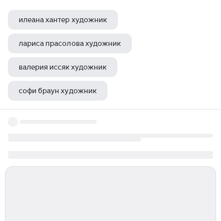
илеана хантер художник
лариса прасолова художник
валерия иссяк художник
софи браун художник
юлия ованесян художник