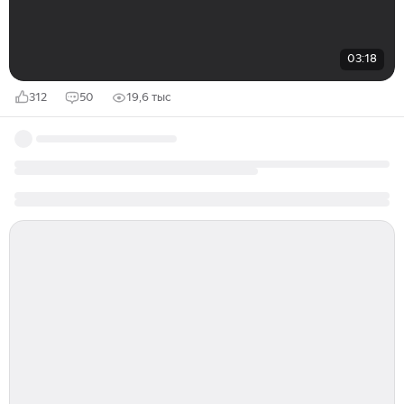
03:18
312
50
19,6 тыс