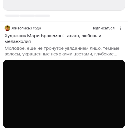
Живопись
3 года
Подписаться
Художник Мари Бракемон: талант, любовь и
меланхолия
Молодое, еще не тронутое увяданием лицо, темные
волосы, украшенные неяркими цветами, глубокие
карие глаза, белоснежная кожа с легким румянцем. И
направленный вниз взгляд, уводящий зрителя в мир
загадочной печали. Такой нарисовала себя Мари
Бракемон – одна из трех «гранд-дам
импрессионизма», талантливая художница
последней четверти XIX века, женщина, чью судьбу
так любят драматизировать искусствоведы. Ее с ним
свел случай Ранняя смерть отца, замужество матери,
частые переезды, но в конце пути – Париж и первые
уроки рисования у настоящего художника – мсье
Вассера...