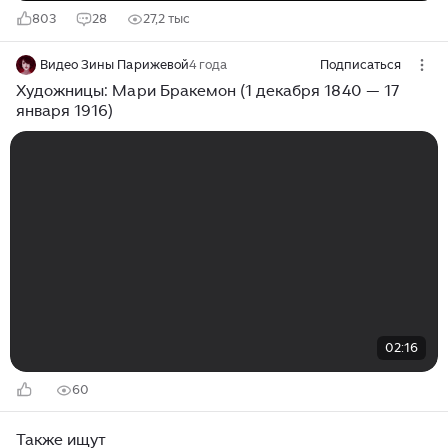
803
28
27,2 тыс
Видео Зины Парижевой
4 года
Подписаться
Художницы: Мари Бракемон (1 декабря 1840 — 17
января 1916)
02:16
60
Также ищут