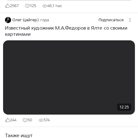
2567
125
46,1 тыс
Олег Цайгер
2 года
Подписаться
Известный художник М.А.Федоров в Ялте со своими
картинами
12:25
244
50
574
Также ищут