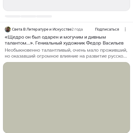
Света В Литературе и Искусстве
2 года
Подписаться
«Щедро он был одарен и могучим и дивным
талантом…». Гениальный художник Федор Васильев
Необыкновенно талантливый, очень мало проживший,
но оказавший огромное влияние на развитие русского
искусства живописец – Федор Васильев – сегодня
герой нашей рубрики ХудожникРодился. Появился на
свет будущий художник в Гатчине 22 февраля (10
февраля по старому стилю) 1850 года. Федор и его
старшая сестра Евгения были внебрачными детьми
Александра Васильева и Ольги Полынцевой, что в
дальнейшем мешало художнику официально носить
фамилию отца. В 1851 году семья переехала в
Петербург. Отец, имея образование учителя русского
языка, работал сортировщиком газет на почтамте...