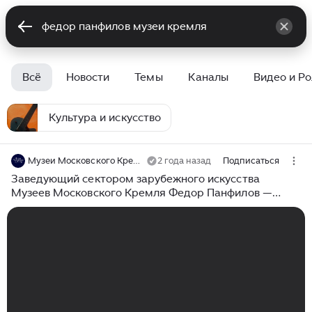
Всё
Новости
Темы
Каналы
Видео и Р
Культура и искусство
Музеи Московского Кремля
2 года назад
Подписаться
Заведующий сектором зарубежного искусства
Музеев Московского Кремля Федор Панфилов —
стихотворение А.С. Пушкина «Анчар».