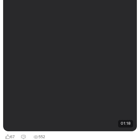
01:18
67
552