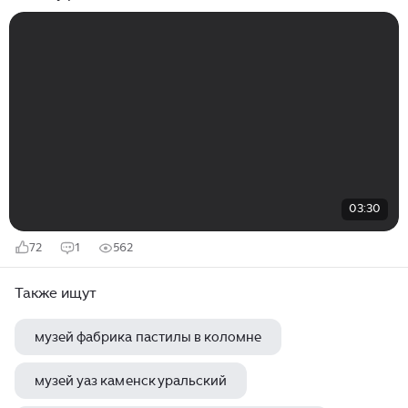
03:30
72
1
562
Также ищут
музей фабрика пастилы в коломне
музей уаз каменск уральский