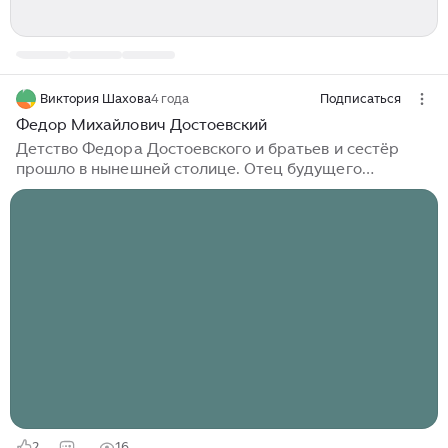
Виктория Шахова
4 года
Подписаться
Федор Михайлович Достоевский
Детство Федора Достоевского и братьев и сестёр
прошло в нынешней столице. Отец будущего
писателя, Михаил Достоевский, работал штаб-
лекарем московской Мариинской больницы для
бедных. Мать — Мария Нечаева — происходила
из среды московского купечества. Дети
придерживались домашнего порядка,
установленного отцом. В семье часто устраивали
вечерние чтения, няня рассказывала русские сказки.
Летом семья выезжала в небольшое поместье в селе
Даровом Тульской губернии. Федор Достоевский
в воспоминаниях называл детство лучшей порой его
жизни...
2
16