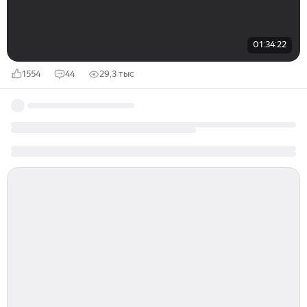
01:34:22
1554
44
29,3 тыс