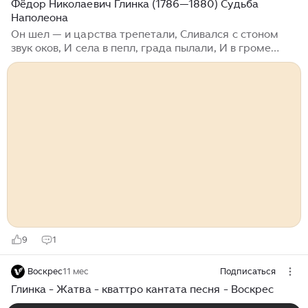
Фёдор Николаевич Глинка (1786—1880) Судьба
Наполеона
Он шел — и царства трепетали, Сливался с стоном
звук оков, И села в пепл, града пылали, И в громе
битв кипела кровь;
9
1
Воскрес
11 мес
Подписаться
Глинка - Жатва - кваттро кантата песня - Воскрес