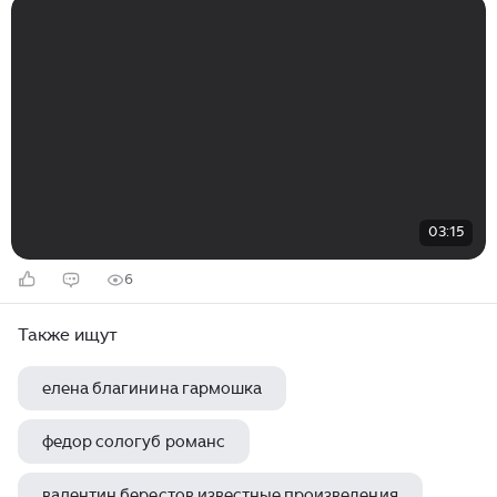
03:15
6
Также ищут
елена благинина гармошка
федор сологуб романс
валентин берестов известные произведения