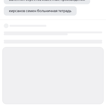
кирсанов семен больничная тетрадь
роман сеф хороший человек