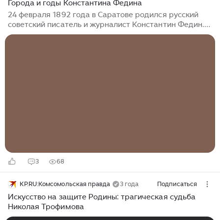
Города и годы Константина Федина
24 февраля 1892 года в Саратове родился русский
советский писатель и журналист Константин Федин.
Родился в семье владельца писчебумажного
магазина. С 1899 по 1901 год учился в Сретенском
начальном училище. С детства был увлечён
писательством. Не желая по настоянию отца идти «в
коммерсанты», убегал из дома. В 1911 году всё же
поступил в Московский коммерческий институт.
Первые публикации относятся к 1913 году. Весной
1914 года, окончив 3-й курс, уезжает в Германию для
совершенствования в немецком языке, где его
застала Первая мировая война...
3
68
KP.RU:Комсомольская правда
3 года
Подписаться
Искусство на защите Родины: трагическая судьба
Николая Трофимова