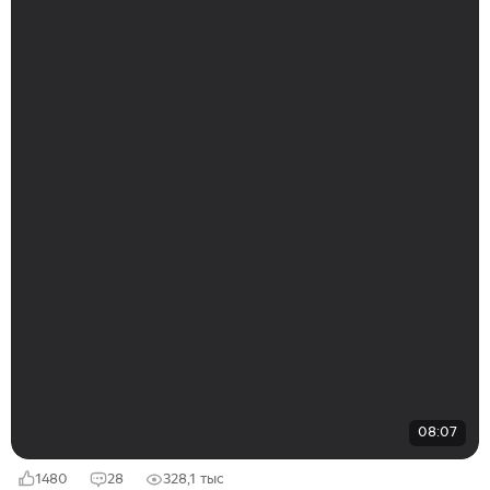
08:07
1480
28
328,1 тыс