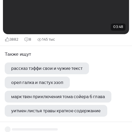
03:48
3882
8
145 тыс
Также ищут
рассказ тэффи свои и чужие текст
орел галка и пастух эзоп
марк твен приключения тома сойера 6 глава
уитмен листья травы краткое содержание
песня о буревестнике горький цитаты