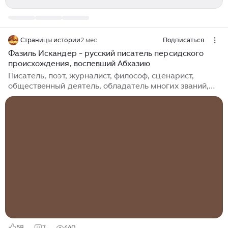
Страницы истории
2 мес
Подписаться
Фазиль Искандер - русский писатель персидского
происхождения, воспевший Абхазию
Писатель, поэт, журналист, философ, сценарист,
общественный деятель, обладатель многих званий,
лауреат разных премий – все это относится к Фазилю
Искандеру. Он называл себя «русским писателем, но
певцом Абхазии»...
58
7
440