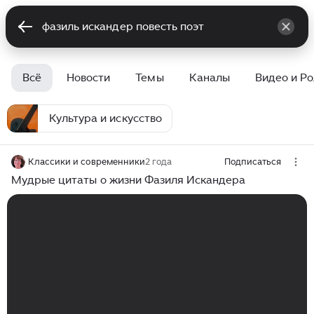
Всё
Новости
Темы
Каналы
Видео и Р
Культура и искусство
Классики и современники
2 года
Подписаться
Мудрые цитаты о жизни Фазиля Искандера