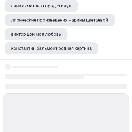
анна ахматова город сгинул
лирические произведения марины цветаевой
виктор цой моя любовь
константин бальмонт родная картина
книги максима горького фото