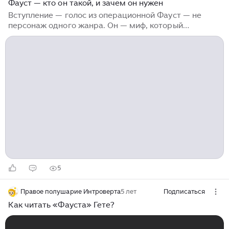
Фауст — кто он такой, и зачем он нужен
Вступление — голос из операционной Фауст — не
персонаж одного жанра. Он — миф, который
принимает морфы в литературе, театре, живописи,
музыке и культуре плотью и кровью. Он — тот, кто
продал, отдал или поставил на кон свою душу ради
знания, силы, любви или власти над границами
человеческого. Но что значат эти сделки на самом
деле? Не о буквальном договоре идёт речь, а о том,
кто готов переступить линию, ради чего он готов её
пересечь и какую цену платит за право увидеть то,
что скрыто. Фауст — это...
5
Правое полушарие Интроверта
5 лет
Подписаться
Как читать «Фауста» Гете?