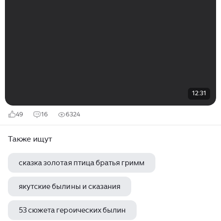
12:31
49
16
6324
Также ищут
сказка золотая птица братья гримм
якутские былины и сказания
53 сюжета героических былин