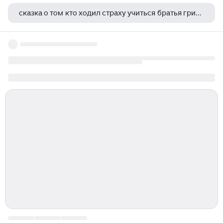
сказка о том кто ходил страху учиться братья гримм книга
долохов толстой война и мир