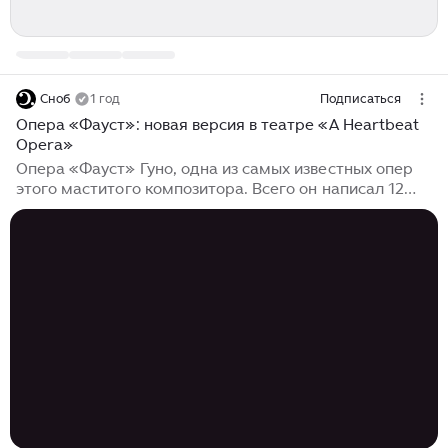
Сноб
1 год
Подписаться
Опера «Фауст»: новая версия в театре «A Heartbeat
Opera»
Опера «Фауст» Гуно, одна из самых известных опер
этого маститого композитора. Всего он написал 12
опер, а также знаменитую мелодию «Аве Мария»,
которая построена на до-мажорной прелюдии из
«Хорошо Темперированного Клавира» И. С. Баха.
Вообще Гуно написал множество всякой музыки, и
светской и церковной, и во Франции он — один из
классиков и создателей национальной музыки. Мне с
детства нравилась музыка Гуно, и я знал наизусть
оперу «Фауст» — потому что родители купили мне
виниловые пластинки с записью артистов Большого
театра...