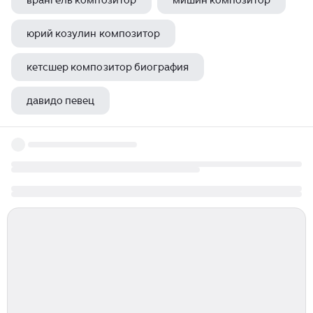
врангель композитор
мишин композитор
юрий козулин композитор
кетсшер композитор биография
давидо певец