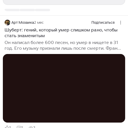
Арт Мозаика
2 мес
Подписаться
Шуберт: гений, который умер слишком рано, чтобы
стать знаменитым
Он написал более 600 песен, но умер в нищете в 31
год. Его музыку признали лишь после смерти. Франц
Шуберт жил в одном городе с Бетховеном, но так и
не решился к нему подойти. Он боялся, что великий
маэстро не оценит его музыку. А ведь именно
Бетховен на похоронах Шуберта скажет: "Здесь
похоронена богатая сокровищница, но еще более
прекрасные надежды". Родившийся в 1797 году в
семье школьного учителя, Шуберт с детства был
погружен в музыку...
1
1
2