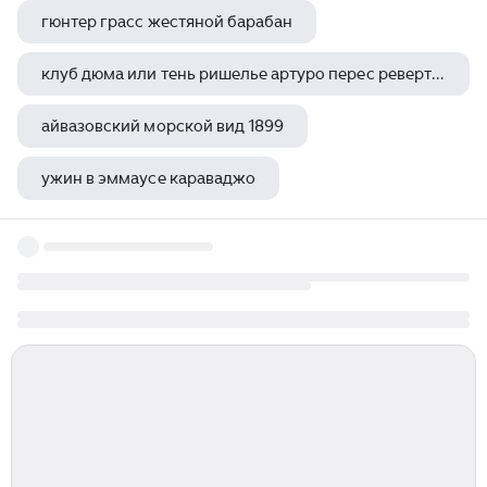
гюнтер грасс жестяной барабан
клуб дюма или тень ришелье артуро перес реверте книга
айвазовский морской вид 1899
ужин в эммаусе караваджо
миф о похищении европы