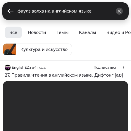
Всё
Новости
Темы
Каналы
Видео и Р
Культура и искусство
EnglishEZ.ru
4 года
Подписаться
27. Правила чтения в английском языке. Дифтонг [aʊ]