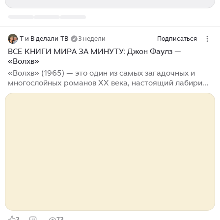
Т и В делали ТВ
3 недели
Подписаться
ВСЕ КНИГИ МИРА ЗА МИНУТУ: Джон Фаулз —
«Волхв»
«Волхв» (1965) — это один из самых загадочных и
многослойных романов XX века, настоящий лабиринт,
где реальность постоянно ускользает от читателя.
Фаулз создал интеллектуальный триллер, в котором
граница между правдой и вымыслом, между «игрой»
и жизнью размывается до полной неузнаваемости.
Это книга о поиске самоидентификации и о том, как
трудно человеку найти свой путь, будучи пленником
собственных иллюзий. Сюжет романа
разворачивается вокруг Николаса Эрфе — молодого
англичанина, который, пытаясь сбежать от скуки и
ответственности, отправляется работать учителем на
греческий остров Фраксос...
3
73