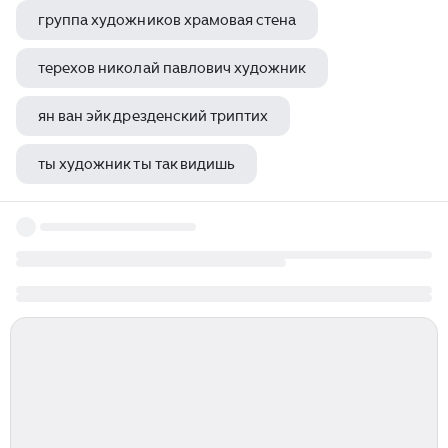
группа художников храмовая стена
терехов николай павлович художник
ян ван эйк дрезденский триптих
ты художник ты так видишь
французский художник 18 века 4