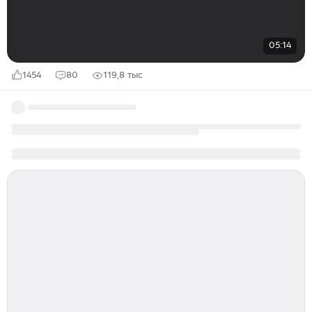
05:14
1454
80
119,8 тыс