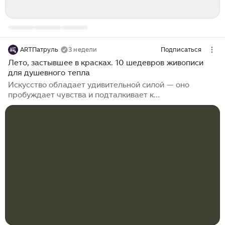
ARTПатруль
3 недели
Подписаться
Лето, застывшее в красках. 10 шедевров живописи
для душевного тепла
Искусство обладает удивительной силой — оно
пробуждает чувства и подталкивает к
размышлениям, о существовании которых мы прежде
не подозревали. Впереди нас ждет самый поэтичный
и визуально богатый месяц года — финал лета. Это
идеальное время, чтобы освежить в памяти самые
сочные мгновения любимого сезона через призму
великих полотен. Не зря испокон веков люди
стремились наполнить свое пространство
творчеством. Живопись, скульптура или
кинематограф выступают не просто декорациями,
создающими нужную атмосферу...