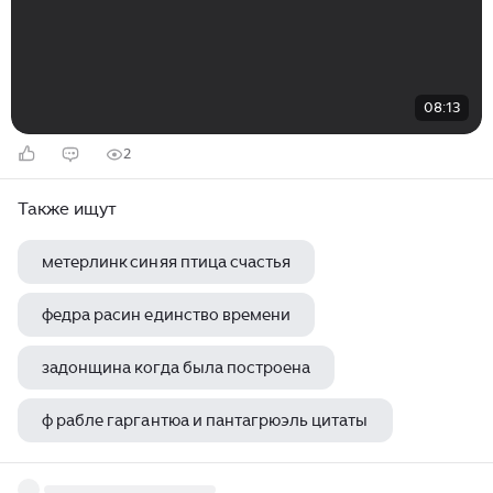
08:13
2
Также ищут
метерлинк синяя птица счастья
федра расин единство времени
задонщина когда была построена
ф рабле гаргантюа и пантагрюэль цитаты
михаил шолохов родинка жанр