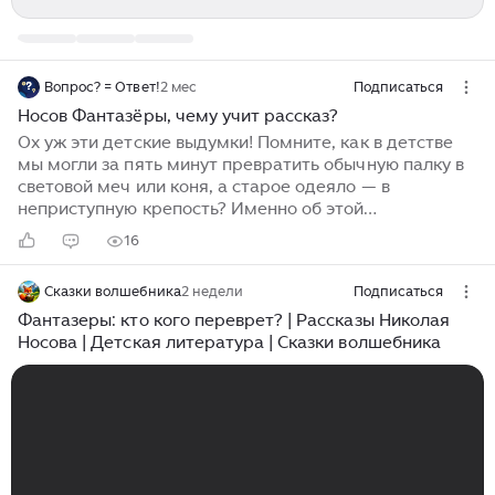
Вопрос? = Ответ!
2 мес
Подписаться
Носов Фантазёры, чему учит рассказ?
Ох уж эти детские выдумки! Помните, как в детстве
мы могли за пять минут превратить обычную палку в
световой меч или коня, а старое одеяло — в
неприступную крепость? Именно об этой
удивительной способности строить замки из песка (и
16
слов) написал Николай Носов. Однако за весёлыми
небылицами Мишутки и Стасика кроется нечто более
Сказки волшебника
2 недели
Подписаться
глубокое, чем простое ребячество. Давайте-ка
разберёмся по полочкам: Носов Фантазёры, чему
Фантазеры: кто кого переврет? | Рассказы Николая
учит рассказ на самом деле? Сюжет-то, казалось бы,
Носова | Детская литература | Сказки волшебника
проще пареной репы. Сидят два приятеля и
соревнуются, кто кого перещеголяет в небылицах. То
один на Луну слетал, то другой акулу голыми руками
за хвост поймал...