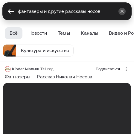
Всё
Новости
Темы
Каналы
Видео и Р
Культура и искусство
Kinder Малыш Тв
1 год
Подписаться
Фантазеры — Рассказ Николая Носова