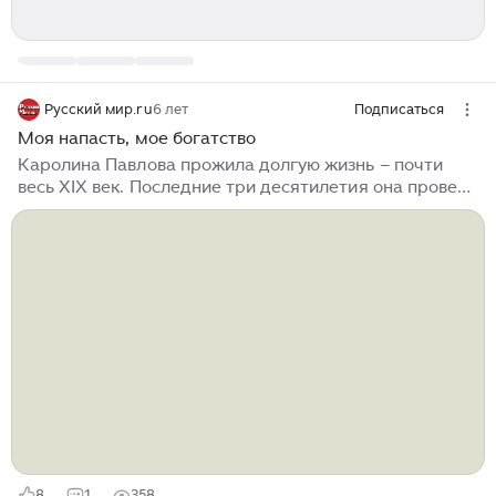
Русский мир.ru
6 лет
Подписаться
Моя напасть, мое богатство
Каролина Павлова прожила долгую жизнь – почти
весь XIX век. Последние три десятилетия она провела
на чужбине, по-русски не писала, и на родине ее
забыли, пока ее имя и стихи не воскресил
Серебряный век. Но и сейчас она известна в основном
или литературоведам, или феминисткам. Текст:
Ирина Лукьянова, фото предоставлено
М. Золотаревым Павлова, рожденная в 1807 году,
дожила до 1893 года, а вся ее поэтическая слава
осталась в 40-х годах. Она еще при жизни оказалась
анахронизмом, обломком ушедшего золотого века
русской литературы...
8
1
358