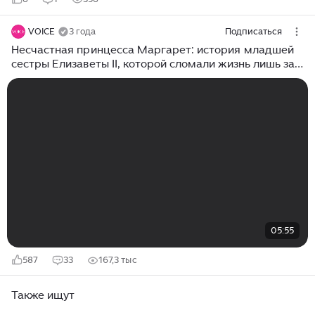
VOICE
3 года
Подписаться
Несчастная принцесса Маргарет: история младшей
сестры Елизаветы II, которой сломали жизнь лишь за
то, что она во всем превосходила королеву
05:55
587
33
167,3 тыс
Также ищут