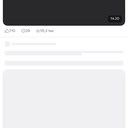
14:20
710
29
55,3 тыс