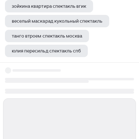
зойкина квартира спектакль вгик
веселый маскарад кукольный спектакль
танго втроем спектакль москва
юлия пересильд спектакль спб
спектакль калиф аист керчь