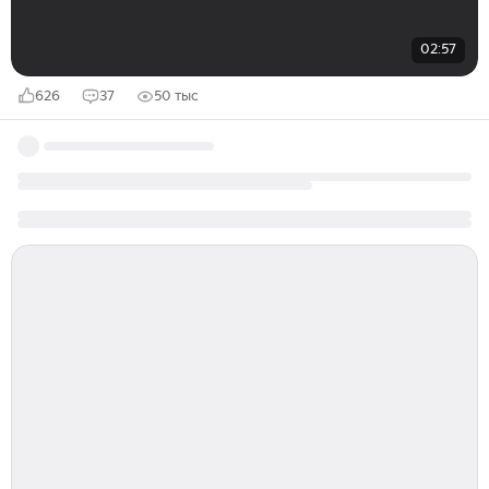
02:57
626
37
50 тыс