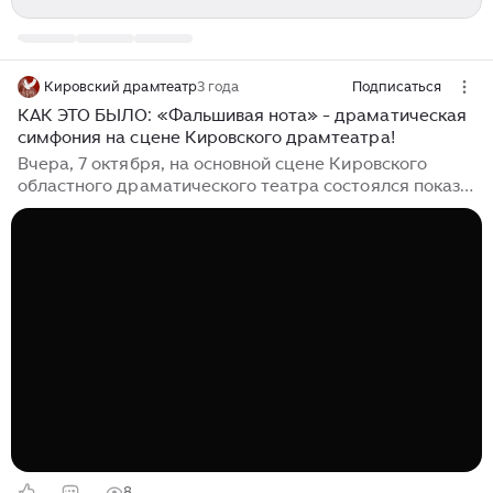
Кировский драмтеатр
3 года
Подписаться
КАК ЭТО БЫЛО: «Фальшивая нота» - драматическая
симфония на сцене Кировского драмтеатра!
Вчера, 7 октября, на основной сцене Кировского
областного драматического театра состоялся показ
спектакля «Фальшивая нота» по пьесе Дидье Карона.
ПУБЛИКУЕМ ФОТООТЧЕТ - как это было
Драматическая симфония для палача и жертвы.
Вторая мировая война закончена более сорока лет
назад. Всемирно известный дирижер, только что
завершивший концерт в Женевской филармонии,
недоволен оркестром, раздражен и раздосадован. В
его в гримерку врывается странноватый
восторженный поклонник и просит автограф,
расточая комплименты...
8