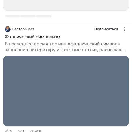
Пастор
6 лет
Подписаться
Фаллический символизм
В последнее время термин «фаллический символ»
заполонил литературу и газетные статьи, равно как и
речи телеведущих в вечерних эфирах, и даже,
кажется, дошел до самых придонных слоев народных
масс. Семена, брошенные дедушкой Фрейдом в
благодатную почву, радостно взошли. Все, что
вытянуто, продолговато, поставлено вертикально
(или под углом, но зарыто в землю), имеет овальное
сечение – все относят к фаллическому символу. Такое
ощущение, что человечество озаботилось одной
великой думой – думой о фаллосе...
6
1
478