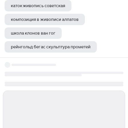
каток живопись советская
композиция в живописи алпатов
школа клонов ван гог
рейнгольд бегас скульптура прометей
танцующие девушки в живописи