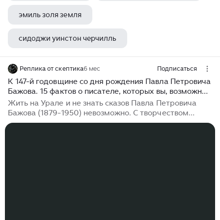
эмиль золя земля
сидоджи уинстон черчилль
Реплика от скептика
6 мес
Подписаться
К 147-й годовщине со дня рождения Павла Петровича
Бажова. 15 фактов о писателе, которых вы, возможно,
не знали
Жить на Урале и не знать сказов Павла Петровича
Бажова (1879-1950) невозможно. С творчеством
Бажова мы встречаемся ещё в младших классах,
когда нас знакомят с "Серебряным копытцем",
"Огневушкой-Поскакушкой", "Голубой змейкой". Но
далеко не все знают, какой непростой была судьба
писателя. В его жизни были и большие потери, и
неожиданные чудеса. Наверно, не случайно его
фамилия происходит от слова "бажить" — ворожить,
колдовать. 15 интересных фактов из жизни Павла
Бажова. 1. Павел Петрович Бажов родился 15 (27)
января 1879 года в поселке Сысертский завод