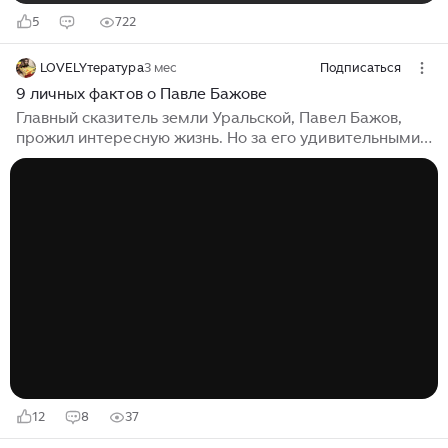
5
722
LOVELYтература
3 мес
Подписаться
9 личных фактов о Павле Бажове
Главный сказитель земли Уральской, Павел Бажов,
прожил интересную жизнь. Но за его удивительными
сюжетами скрывалась жизнь, полная бытовых тягот,
политических испытаний и личных потерь.
Представляем интересные факты из личной жизни
писателя. *** – Писатель вырос в “полукрестьянской
семье”. Отец был рабочим завода, человеком
вспыльчивый и пьющим, в итоге умер от болезни
печени. А мать – кружевницей, вязала ажурные чулки
и от своей работы почти ослепла. – Получить
образование Бажову помог уральский краевед и
ветеринар Николай Смородинцев...
12
8
37