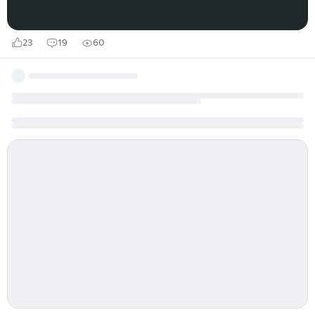
Екатеринбургского уезда Пермской губернии...
23
19
60