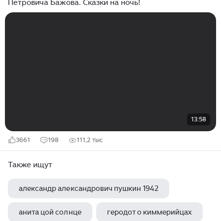
Петровича Бажова. Сказки на ночь!
13:58
3661
198
111,2 тыс
Также ищут
александр александрович пушкин 1942
анита цой солнце
геродот о киммерийцах