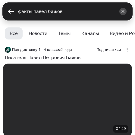
Всё
Новости
Темы
Каналы
Видео и Р
Под диктовку 1 - 4 классы
2 года
Подписаться
Писатель Павел Петрович Бажов
04:29