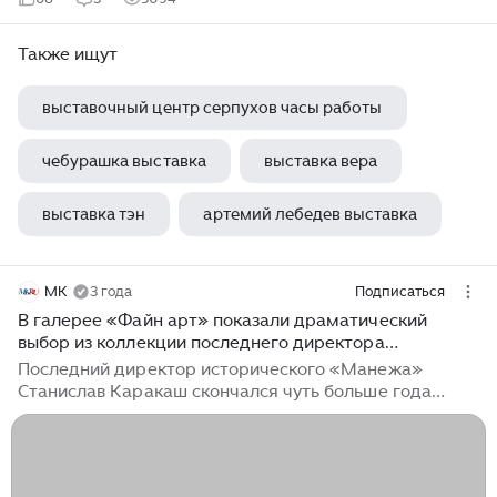
Также ищут
выставочный центр серпухов часы работы
чебурашка выставка
выставка вера
выставка тэн
артемий лебедев выставка
МК
3 года
Подписаться
В галерее «Файн арт» показали драматический
выбор из коллекции последнего директора
исторического «Манежа»
Последний директор исторического «Манежа»
Станислав Каракаш скончался чуть больше года
назад в возрасте 78 лет. Пожар 2004 года в
центральном выставочным зале Москвы, которым
Каракаш руководил с 1994 года, сыграл в его судьбе
роковую роль. Переживания из-за случившегося