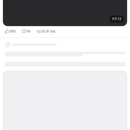
05:12
180
16
20,8 тыс