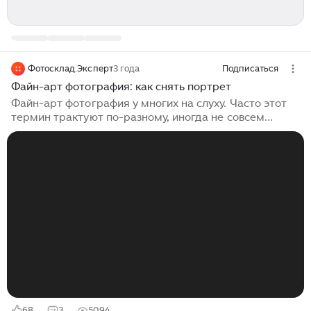
Фотосклад.Эксперт
3 года
Подписаться
Файн-арт фотография: как снять портрет
Файн-арт фотография у многих на слуху. Часто этот
термин трактуют по-разному, иногда не совсем
понимая, что это значит. Сегодня разберёмся, что
такое файн-арт фотография, какой она может быть, и
подробно посмотрим, как подготовиться и сделать
портретную съёмку в этом стиле. Что такое файн-арт
фотография Очень часто этот файн-артом называют
любые милые светлые портреты красивых дев в
садах, обязательно с осветлённой через HSL зеленью.
Такие картинки могут быть вполне себе файн-артом.
А могут и не быть...
68
3
5094