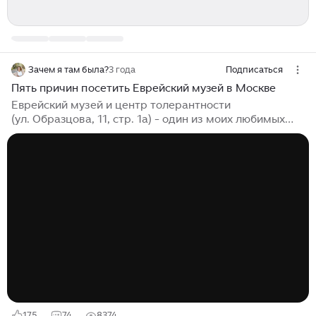
Зачем я там была?
3 года
Подписаться
Пять причин посетить Еврейский музей в Москве
Еврейский музей и центр толерантности
(ул. Образцова, 11, стр. 1а) - один из моих любимых
московских музеев. И на то есть несколько причин
Современный музей Иногда, заходя в музеи старой
формации, меня охватывает паника - большое
количество стендов, много-много экспонатов с плохо
читаемыми и односложными карточками-
пояснениями. И даже если ты крайне заинтересован в
теме, без грамотного экскурсовода концентрация
внимания пропадает мгновенно и становится скучно.
Еврейский музей совсем не такой. Это...
175
74
8374