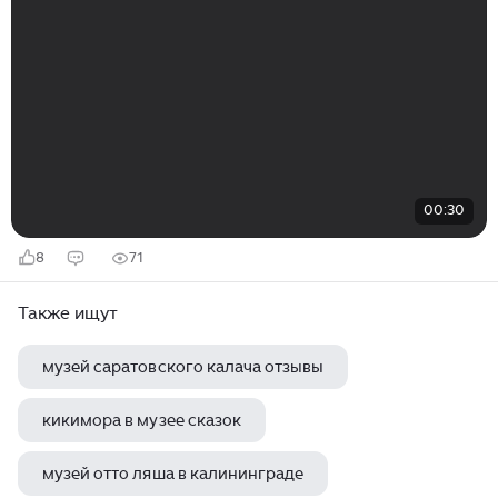
00:30
8
71
Также ищут
музей саратовского калача отзывы
кикимора в музее сказок
музей отто ляша в калининграде