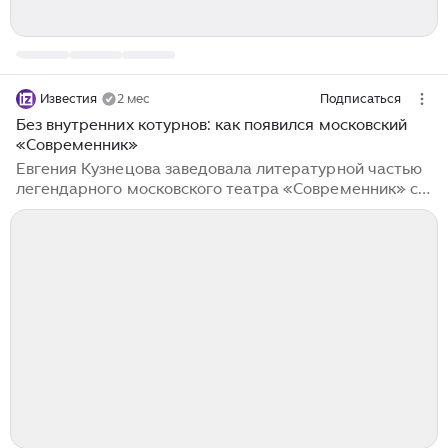
Известия
2 мес
Подписаться
Без внутренних котурнов: как появился московский
«Современник»
Евгения Кузнецова заведовала литературной частью
легендарного московского театра «Современник» с
1995 по 2020 год, так что зарождение театра лично
не застала, но воссоздает важнейшие моменты его
становления весьма подробно, опираясь на архивные
документы, мемуаристику, а также огромный том
рассказов современниковцев, опубликованный к 50-
летнему юбилею театра. Критик Лидия Маслова
представляет книгу недели, специально для
«Известий». Москва: Бомбора, 2026. — 608 с. Первый
иллюстрирующий книгу эпохальный...