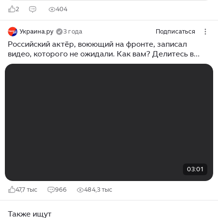
2
404
Украина.ру
3 года
Подписаться
Российский актёр, воюющий на фронте, записал
видео, которого не ожидали. Как вам? Делитесь в
комментариях
03:01
47,7 тыс
966
484,3 тыс
Также ищут