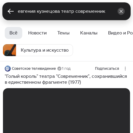
Всё
Новости
Темы
Каналы
Видео и Р
Культура и искусство
Советское телевидение
1 год
Подписаться
"Голый король" театра "Современник", сохранившийся
в единственном фрагменте (1977)