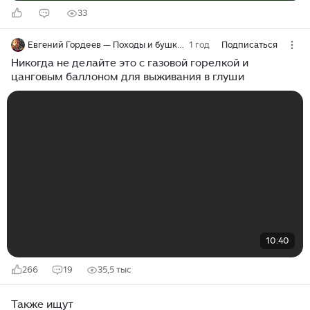
33
Евгений Гордеев — Походы и бушкрафт
1 год
Подписаться
Никогда не делайте это с газовой горелкой и
цанговым баллоном для выживания в глуши
10:40
266
19
35,5 тыс
Также ищут