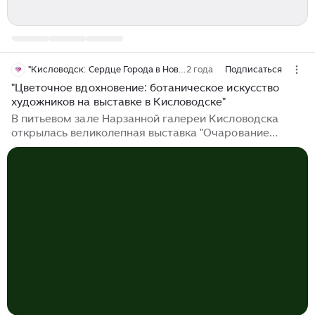
"Кисловодск: Сердце Города в Новостях"
2 года
Подписаться
"Цветочное вдохновение: ботаническое искусство
художников на выставке в Кисловодске"
В питьевом зале Нарзанной галереи Кисловодска
открылась великолепная выставка "Очарование
цветов" от Ассоциации Художников Ботанического
Искусства в рамках проекта "Вальс цветов". Это
мероприятие стало частью годового
межрегионального художественного и историко-
культурного проекта, призванного подарить зрителям
удивительное погружение в мир ботанической
живописи, графики и скульптуры. Сегодня, в первый
день весны, когда природа просыпается от зимнего
сна, гости...