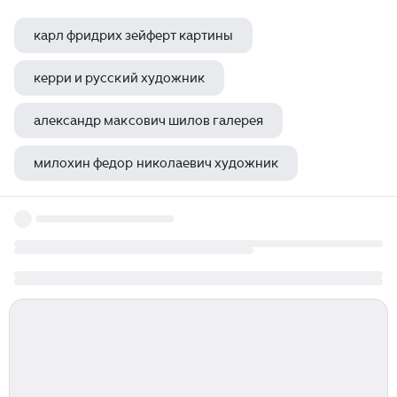
карл фридрих зейферт картины
керри и русский художник
александр максович шилов галерея
милохин федор николаевич художник
грибов юрий михайлович художник