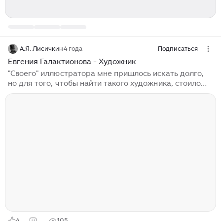
А.Я. Лисичкин
4 года
Подписаться
Евгения Галактионова - Художник
"Своего" иллюстратора мне пришлось искать долго,
но для того, чтобы найти такого художника, стоило
потрудиться. Прописная буква в заголовке - не
опечатка. Евгения Галактионова - настоящий мастер
с крепкой, классической академической подготовкой,
владеющий широким спектром техник, от рисунков
пером и углем до акварели, масла и линогравюры,
замечательно ловит эпоху и настроение, одинаково
уверенно работает с портретами, жанровыми
сценами, городскими и природными пейзажами,
изображениями животных...
4
105