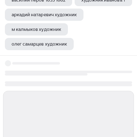
василий перов 1833 1882
художник иванова т
аркадий натаревич художник
м калмыков художник
олег самарцев художник