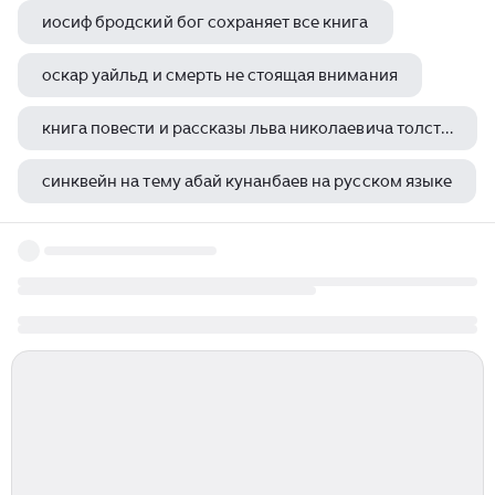
иосиф бродский бог сохраняет все книга
оскар уайльд и смерть не стоящая внимания
книга повести и рассказы льва николаевича толстого
синквейн на тему абай кунанбаев на русском языке
кто воспитывал михаила юрьевича лермонтова после смерти матери