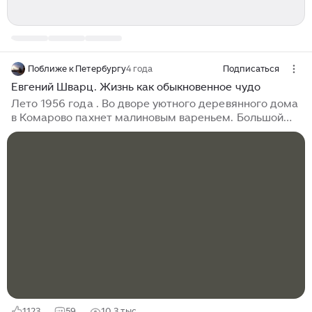
Поближе к Петербургу
4 года
Подписаться
Евгений Шварц. Жизнь как обыкновенное чудо
Лето 1956 года . Во дворе уютного деревянного дома
в Комарово пахнет малиновым вареньем. Большой
рыжий кот развалился под раскидистым кустом
старой сирени. Растянувшись на солнышке,
прищуренными глазами он наблюдает за хозяином.
Тот склонился над листом бумаги с едва заметной
улыбкой. Он пишет сказку для любимой. Его Муза все
время рядом. Она то снимает с варенья пенку, то
хлопочет в саду. И вроде бы все просто и
незатейливо, но только рядом с ней он ощущает
значимость жизни. Все, что было у Евгения Шварца
до нее, смутно и разрозненно...
1123
59
10,3 тыс