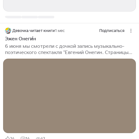
Девочка читает книги
1 мес
Подписаться
Эжен Онеги́н
6 июня мы смотрели с дочкой запись музыкально-
поэтического спектакля "Евгений Онегин. Страницы
романа". Это актёры Театра им. Ленсовета читали
Пушкина на Дворцовой площади в день его рождения
в сопровождении музыки из произведений Петра
Чайковского. Онегин - Сергей Перегудов, Татьяна -
Анна Ковальчук. А тут я взяла в библиотеке
литературный журнал для подростков - очень его
ценю, "Запятая" называется в переводе на русский. И
неожиданно для меня в ней оказалась статья о
романе Пушкина) В рубрике "Мостик к музыке"...
24
14
42